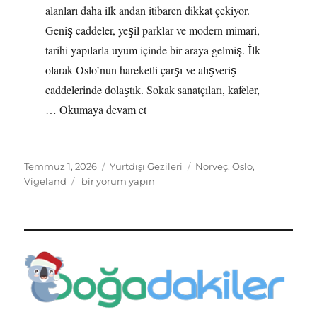
alanları daha ilk andan itibaren dikkat çekiyor.
Geniş caddeler, yeşil parklar ve modern mimari,
tarihi yapılarla uyum içinde bir araya gelmiş. İlk
olarak Oslo’nun hareketli çarşı ve alışveriş
caddelerinde dolaştık. Sokak sanatçıları, kafeler,
“Norveç Günlüğü 8”
…
Okumaya devam et
Yayın
Kategoriler
Etiketler
Temmuz 1, 2026
Yurtdışı Gezileri
Norveç
,
Oslo
,
tarihi
Norveç
Vigeland
bir yorum yapın
Günlüğü
8
için