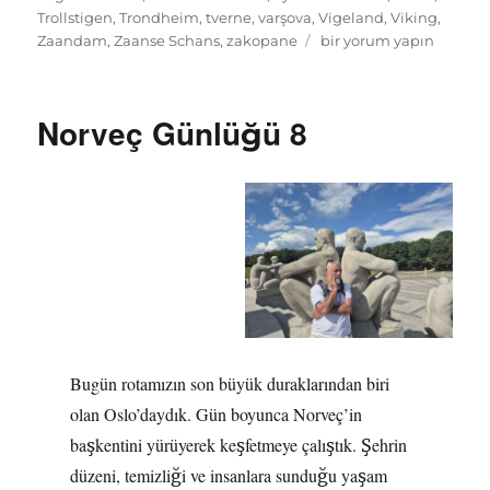
Trollstigen
,
Trondheim
,
tverne
,
varşova
,
Vigeland
,
Viking
,
İznik’ten
Zaandam
,
Zaanse Schans
,
zakopane
bir yorum yapın
Kuzey
Kutup
Dairesine
Norveç Günlüğü 8
için
Bugün rotamızın son büyük duraklarından biri
olan Oslo’daydık. Gün boyunca Norveç’in
başkentini yürüyerek keşfetmeye çalıştık. Şehrin
düzeni, temizliği ve insanlara sunduğu yaşam