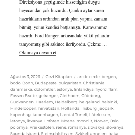
Direksiyona geçtiğimde hissettiğim duygu
heyecandan çok huzurdu. Çünkü aylar süren
hazırlıkların ardından artık plan yapma zamanı
bitmiş, yolun kendisi başlamıştı. Karavanımız
hazırdı. Ford Ranger, arkasındaki yükü yıllardır
tanıyormuş gibi sakince ilerliyordu. Çekme …
“İznik’ten Kuzey Kutup Dairesine”
Okumaya devam et
Yayın
Kategoriler
Etiketler
Ağustos 3, 2026
Gezi Kitapları
arctic cırcle
,
bergen
,
tarihi
bodo
,
Bonn
,
Budapeşte
,
bulgaristan
,
Christiania
,
danimarka
,
dolomitler
,
estonya
,
finlandiya
,
fiyord
,
flam
,
Fossen Bratte
,
geiranger
,
Giethoorn
,
Göteborg
,
Gudvangen
,
Haarlem
,
Heidelberg
,
helgeland
,
helsinki
,
Hindeloopen
,
hırvatistan
,
Hollanda
,
insburg
,
jeopark
,
kopenhag
,
kopenhagen
,
Lærdal Tüneli
,
Låtefossen
,
letonya
,
litvanya
,
Lofoten
,
Moena
,
monolit
,
Norveç
,
Oslo
,
polomya
,
Preikestolen
,
reine
,
romanya
,
slovakya
,
slovanya
,
Sogndalstrand
,
Steinsdalsfossen
,
Sykkeltunnelen
,
trakai
,