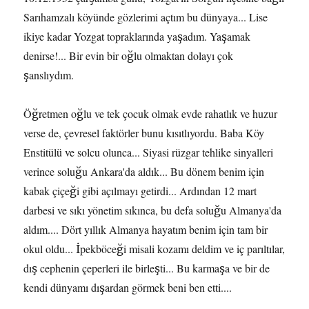
Sarıhamzalı köyünde gözlerimi açtım bu dünyaya... Lise
ikiye kadar Yozgat topraklarında yaşadım. Yaşamak
denirse!... Bir evin bir oğlu olmaktan dolayı çok
şanslıydım.
Öğretmen oğlu ve tek çocuk olmak evde rahatlık ve huzur
verse de, çevresel faktörler bunu kısıtlıyordu. Baba Köy
Enstitülü ve solcu olunca... Siyasi rüzgar tehlike sinyalleri
verince soluğu Ankara'da aldık... Bu dönem benim için
kabak çiçeği gibi açılmayı getirdi... Ardından 12 mart
darbesi ve sıkı yönetim sıkınca, bu defa soluğu Almanya'da
aldım.... Dört yıllık Almanya hayatım benim için tam bir
okul oldu... İpekböceği misali kozamı deldim ve iç parıltılar,
dış cephenin çeperleri ile birleşti... Bu karmaşa ve bir de
kendi dünyamı dışardan görmek beni ben etti....