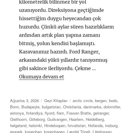
kilometrelik bilinmez bir yol
uzanıyordu. Direksiyona geçtiğimde
hissettiğim duygu heyecandan çok
huzurdu. Çünkü aylar süren hazırlıkların
ardından artık plan yapma zamanı
bitmiş, yolun kendisi başlamıştı.
Karavanımız hazırdı. Ford Ranger,
arkasındaki yükü yıllardır tanıyormuş
gibi sakince ilerliyordu. Çekme …
“İznik’ten Kuzey Kutup Dair
Okumaya devam et
Yayın
Kategoriler
Etiketler
Ağustos 3, 2026
Gezi Kitapları
arctic cırcle
,
bergen
,
bodo
,
tarihi
Bonn
,
Budapeşte
,
bulgaristan
,
Christiania
,
danimarka
,
dolomitler
,
estonya
,
finlandiya
,
fiyord
,
flam
,
Fossen Bratte
,
geiranger
,
Giethoorn
,
Göteborg
,
Gudvangen
,
Haarlem
,
Heidelberg
,
helgeland
,
helsinki
,
Hindeloopen
,
hırvatistan
,
Hollanda
,
insburg
,
jeopark
,
kopenhag
,
kopenhagen
,
Lærdal Tüneli
,
Låtefossen
,