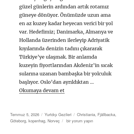
güzel günlerin ardından artık rotamız
güneye dönüyor. Önümüzde uzun ama
en az kuzey kadar heyecan verici bir yol
var. Hedefimiz; Danimarka, Almanya ve
Hollanda üzerinden ilerleyip Adriyatik
kıyılarında denizin tadını çıkararak
Türkiye’ye ulaşmak. Bir anlamda
kuzeyin fiyortlarından Akdeniz’in sıcak
sularına uzanan bambaşka bir yolculuk
başlıyor. Oslo’dan ayrıldıktan …
“Norveç Dönüş Günlüğü 1”
Okumaya devam et
Yayın
Kategoriler
Etiketler
Temmuz 5, 2026
Yurtdışı Gezileri
Christiania
,
Fjällbacka
,
tarihi
Norveç
Göteborg
,
kopenhag
,
Norveç
bir yorum yapın
Dönüş
Günlüğü