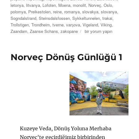
letonya
,
litvanya
,
Lofoten
,
Moena
,
monolit
,
Norveç
,
Oslo
,
polomya
,
Preikestolen
,
reine
,
romanya
,
slovakya
,
slovanya
,
Sogndalstrand
,
Steinsdalsfossen
,
Sykkeltunnelen
,
trakai
,
Trollstigen
,
Trondheim
,
tverne
,
varşova
,
Vigeland
,
Viking
,
İznik’ten
Zaandam
,
Zaanse Schans
,
zakopane
bir yorum yapın
Kuzey
Kutup
Dairesine
Norveç Dönüş Günlüğü 1
için
Kuzeye Veda, Dönüş Yoluna Merhaba
Norveç’te geçirdiğimiz birbirinden