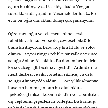
açtım bu dünyaya... Lise ikiye kadar Yozgat
topraklarında yaşadım. Yaşamak denirse!... Bir
evin bir oğlu olmaktan dolayı çok şanslıydım.
Öğretmen oğlu ve tek çocuk olmak evde
rahatlık ve huzur verse de, çevresel faktörler
bunu kısıtlıyordu. Baba Köy Enstitülü ve solcu
olunca... Siyasi rüzgar tehlike sinyalleri verince
soluğu Ankara'da aldık... Bu dönem benim için
kabak çiçeği gibi açılmayı getirdi... Ardından 12
mart darbesi ve sıkı yönetim sıkınca, bu defa
soluğu Almanya'da aldım.... Dört yıllık Almanya
hayatım benim için tam bir okul oldu...
İpekböceği misali kozamı deldim ve iç parıltılar,
dış cephenin çeperleri ile birleşti... Bu karmaşa
ve bir de kendi dünyamı dışardan görmek beni