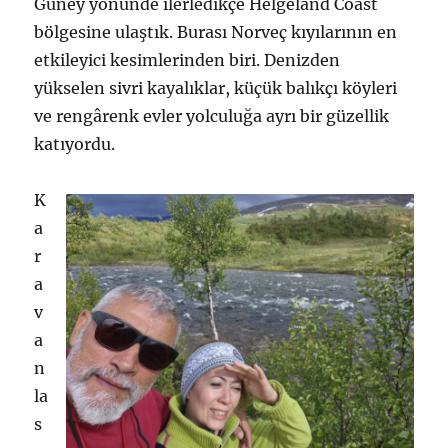
Güney yönünde ilerledikçe Helgeland Coast
bölgesine ulaştık. Burası Norveç kıyılarının en
etkileyici kesimlerinden biri. Denizden
yükselen sivri kayalıklar, küçük balıkçı köyleri
ve rengârenk evler yolculuğa ayrı bir güzellik
katıyordu.
K
a
r
a
v
a
n
la
s