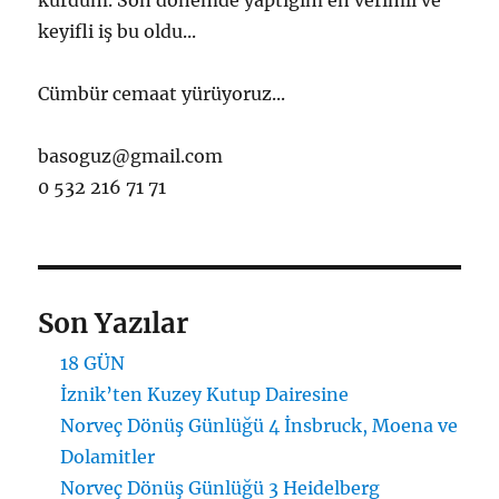
keyifli iş bu oldu...
Cümbür cemaat yürüyoruz...
basoguz@gmail.com
0 532 216 71 71
Son Yazılar
18 GÜN
İznik’ten Kuzey Kutup Dairesine
Norveç Dönüş Günlüğü 4 İnsbruck, Moena ve
Dolamitler
Norveç Dönüş Günlüğü 3 Heidelberg