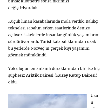
birkaç kilometre sonra fikrimizi
değiştiriyorduk.
Küçük liman kasabalarında mola verdik. Balıkçı
tekneleri sabahın erken saatlerinde denize
açılıyor, iskelelerde insanlar günlük yaşamlarını
sürdürüyorlardı. Turist kalabalıklarından uzak
bu yerlerde Norveç’in gerçek kıyı yaşamını
görmek mümkündü.
Yolculuğun en anlamlı duraklarından biri ise hiç
şüphesiz
Arktik Dairesi (Kuzey Kutup Dairesi)
oldu.
Uzu
n