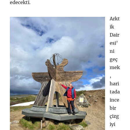
edecekti.
Arkt
ik
Dair
esi’
ni
geç
mek
,
hari
tada
ince
bir
çizg
iyi