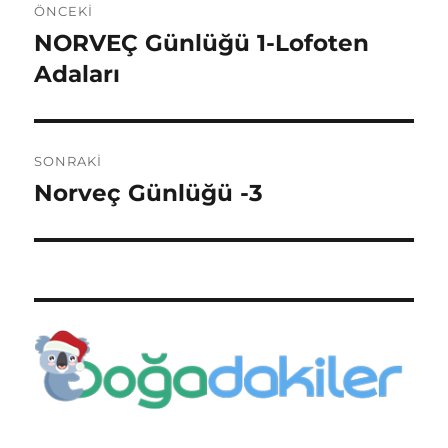
ÖNCEKI
gezinmesi
NORVEÇ Günlüğü 1-Lofoten
Önceki
yazı:
Adaları
SONRAKI
Norveç Günlüğü -3
Sonraki
yazı: