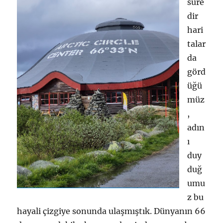
süre
dir
hari
talar
da
görd
üğü
müz
,
adın
ı
duy
duğ
umu
z bu
hayali çizgiye sonunda ulaşmıştık. Dünyanın 66