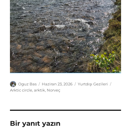
Yazar
Yayın
Kategoriler
Etiketler
Oguz Bas
Haziran 23, 2026
Yurtdışı Gezileri
tarihi
Arktic circle
,
arktik
,
Norveç
Bir yanıt yazın