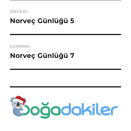
Yazı
ÖNCEKI
gezinmesi
Norveç Günlüğü 5
Önceki
yazı:
SONRAKI
Norveç Günlüğü 7
Sonraki
yazı: