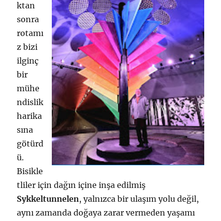
ktan
sonra
rotamı
z bizi
ilginç
bir
mühe
ndislik
harika
sına
götürd
ü.
Bisikle
tliler için dağın içine inşa edilmiş
Sykkeltunnelen
, yalnızca bir ulaşım yolu değil,
aynı zamanda doğaya zarar vermeden yaşamı