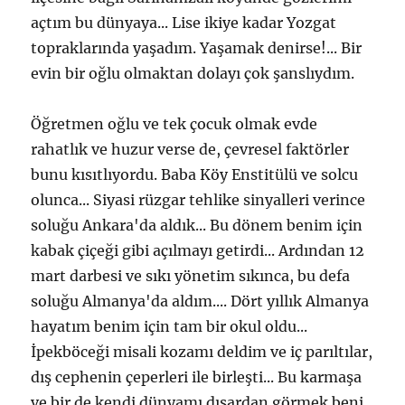
açtım bu dünyaya... Lise ikiye kadar Yozgat
topraklarında yaşadım. Yaşamak denirse!... Bir
evin bir oğlu olmaktan dolayı çok şanslıydım.
Öğretmen oğlu ve tek çocuk olmak evde
rahatlık ve huzur verse de, çevresel faktörler
bunu kısıtlıyordu. Baba Köy Enstitülü ve solcu
olunca... Siyasi rüzgar tehlike sinyalleri verince
soluğu Ankara'da aldık... Bu dönem benim için
kabak çiçeği gibi açılmayı getirdi... Ardından 12
mart darbesi ve sıkı yönetim sıkınca, bu defa
soluğu Almanya'da aldım.... Dört yıllık Almanya
hayatım benim için tam bir okul oldu...
İpekböceği misali kozamı deldim ve iç parıltılar,
dış cephenin çeperleri ile birleşti... Bu karmaşa
ve bir de kendi dünyamı dışardan görmek beni