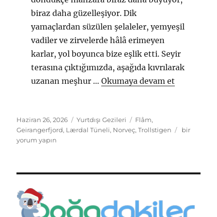
biraz daha güzelleşiyor. Dik
yamaçlardan süzülen şelaleler, yemyeşil
vadiler ve zirvelerde hâlâ erimeyen
karlar, yol boyunca bize eşlik etti. Seyir
terasına çıktığımızda, aşağıda kıvrılarak
“Norveç G
uzanan meşhur …
Okumaya devam et
Yayın
Kategoriler
Etiketler
Haziran 26, 2026
Yurtdışı Gezileri
Flåm
,
tarihi
Norveç
Geirangerfjord
,
Lærdal Tüneli
,
Norveç
,
Trollstigen
bir
Günlüğü
yorum yapın
4
için