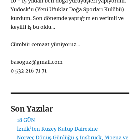
10 - 15 yıldan beri doğa yürüyüşleri yapıyorum.
Yudosk'u (Yeni Ufuklar Doğa Sporları Kulübü)
kurdum. Son dönemde yaptığım en verimli ve
keyifli iş bu oldu...
Cümbür cemaat yürüyoruz...
basoguz@gmail.com
0 532 216 71 71
Son Yazılar
18 GÜN
İznik’ten Kuzey Kutup Dairesine
Norveç Dönüş Günlüğü 4 İnsbruck, Moena ve