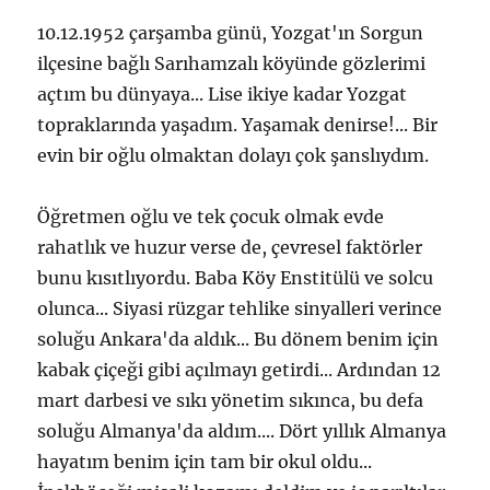
10.12.1952 çarşamba günü, Yozgat'ın Sorgun
ilçesine bağlı Sarıhamzalı köyünde gözlerimi
açtım bu dünyaya... Lise ikiye kadar Yozgat
topraklarında yaşadım. Yaşamak denirse!... Bir
evin bir oğlu olmaktan dolayı çok şanslıydım.
Öğretmen oğlu ve tek çocuk olmak evde
rahatlık ve huzur verse de, çevresel faktörler
bunu kısıtlıyordu. Baba Köy Enstitülü ve solcu
olunca... Siyasi rüzgar tehlike sinyalleri verince
soluğu Ankara'da aldık... Bu dönem benim için
kabak çiçeği gibi açılmayı getirdi... Ardından 12
mart darbesi ve sıkı yönetim sıkınca, bu defa
soluğu Almanya'da aldım.... Dört yıllık Almanya
hayatım benim için tam bir okul oldu...