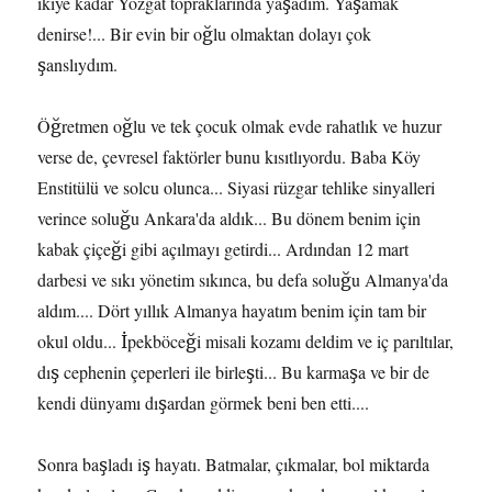
ikiye kadar Yozgat topraklarında yaşadım. Yaşamak
denirse!... Bir evin bir oğlu olmaktan dolayı çok
şanslıydım.
Öğretmen oğlu ve tek çocuk olmak evde rahatlık ve huzur
verse de, çevresel faktörler bunu kısıtlıyordu. Baba Köy
Enstitülü ve solcu olunca... Siyasi rüzgar tehlike sinyalleri
verince soluğu Ankara'da aldık... Bu dönem benim için
kabak çiçeği gibi açılmayı getirdi... Ardından 12 mart
darbesi ve sıkı yönetim sıkınca, bu defa soluğu Almanya'da
aldım.... Dört yıllık Almanya hayatım benim için tam bir
okul oldu... İpekböceği misali kozamı deldim ve iç parıltılar,
dış cephenin çeperleri ile birleşti... Bu karmaşa ve bir de
kendi dünyamı dışardan görmek beni ben etti....
Sonra başladı iş hayatı. Batmalar, çıkmalar, bol miktarda