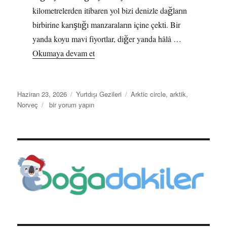
kilometrelerden itibaren yol bizi denizle dağların
birbirine karıştığı manzaraların içine çekti. Bir
yanda koyu mavi fiyortlar, diğer yanda hâlâ …
“Norveç Günlüğü 2 – Bodø’dan Trondhei
Okumaya devam et
Yayın
Kategoriler
Etiketler
Haziran 23, 2026
Yurtdışı Gezileri
Arktic circle
,
arktik
,
tarihi
Norveç
Norveç
bir yorum yapın
Günlüğü
2
–
Bodø’dan
Trondheim’e:
Kuzeyin
Kıyılarında
Bir
Karavan
Yolculuğu
için